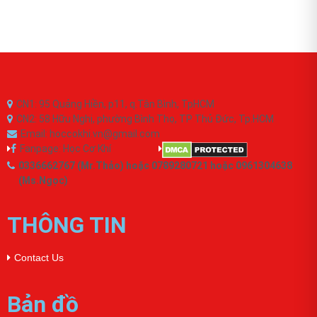
CN1: 95 Quảng Hiền, p11, q.Tân Bình, TpHCM
CN2: 58 Hữu Nghị, phường Bình Thọ, TP Thủ Đức, Tp.HCM
Email: hoccokhi.vn@gmail.com
Fanpage: Học Cơ Khí
0336662767 (Mr.Thảo) hoặc 0789280721 hoặc 0961304638
(Ms.Ngọc)
THÔNG TIN
Contact Us
Bản đồ