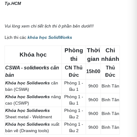
Tp.HCM
Vui lòng xem chi tiết lịch thi ở phần bên dưới!!!
Lịch thi các
khóa học SolidWorks
Phòng
Thời
Chi
Khóa học
thi
gian
nhánh
CSWA - solidworks căn
CN Thủ
Thủ
15h00
bản
Đức
Đức
Khóa học Solidworks
căn
Phòng 1 -
9h00
Bình Tân
bản (CSWA)
lầu 1
Khóa học Solidworks
nâng
Phòng 1 -
9h00
Bình Tân
cao (CSWP)
lầu 1
Khóa học Solidworks
Phòng 1 -
9h00
Bình Tân
Sheet metal - Weldment
lầu 2
Khóa học
Solidworks
xuất
Phòng 1 -
9h00
Bình Tân
bản vẽ (Drawing tools)
lầu 2