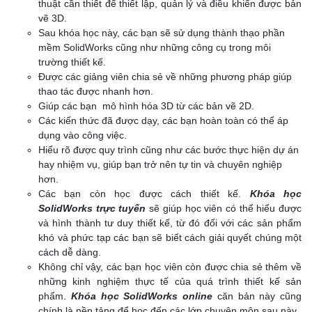
thuật cần thiết để thiết lập, quản lý và điều khiển được bản
vẽ 3D.
Sau khóa học này, các bạn sẽ sử dụng thành thạo phần
mềm SolidWorks cũng như những công cụ trong môi
trường thiết kế.
Được các giảng viên chia sẻ về những phương pháp giúp
thao tác được nhanh hơn.
Giúp các bạn mô hình hóa 3D từ các bản vẽ 2D.
Các kiến thức đã được dạy, các bạn hoàn toàn có thể áp
dụng vào công việc.
Hiểu rõ được quy trình cũng như các bước thực hiện dự án
hay nhiệm vụ, giúp bạn trở nên tự tin và chuyên nghiệp
hơn.
Các bạn còn học được cách thiết kế.
Khóa học
SolidWorks trực tuyến
sẽ giúp học viên có thể hiểu được
và hình thành tư duy thiết kế, từ đó đối với các sản phẩm
khó và phức tạp các bạn sẽ biết cách giải quyết chúng một
cách dễ dàng.
Không chỉ vậy, các bạn học viên còn được chia sẻ thêm về
những kinh nghiệm thực tế của quá trình thiết kế sản
phẩm.
Khóa học SolidWorks online
căn bản này cũng
chính là nền tảng để học đến các lớp chuyên môn sau này.