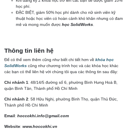
Khi đăng ký 2 khóa học trở lên các bạn sẽ được giảm 10%
học phí.
ĐẶC BIỆT, giảm 50% học phí dành cho nữ sinh viên kỹ
thuật hoặc học viên có hoàn cảnh khó khăn nhưng có đam
mê và mong muốn được
học SolidWorks
.
Thông tin liên hệ
Để có thể xem thêm cũng như biết chi tiết hơn về
khóa học
SolidWorks
cũng như chương trình học và các khóa học khác
các bạn có thể liên hệ với chúng tôi qua các thông tin sau đây:
Chi nhánh 1
: 48/14/5 đường số 6, phường Bình Hưng Hoà B,
quận Bình Tân, Thành phố Hồ Chí Minh
Chi nhánh 2
: 58 Hữu Nghị, phường Bình Thọ, quận Thủ Đức,
Thành phố Hồ Chí Minh
Email
:
hoccokhi.info@gmail.com
Website
:
www.hoccokhi.vn