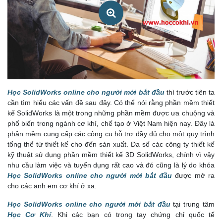
Học SolidWorks online cho người mới bắt đầu
thì trước tiên ta
Học SolidWorks online cho người mới bắt đầu
cần tìm hiểu các vấn đề sau đây. Có thể nói rằng phần mềm thiết
kế SolidWorks là một trong những phần mềm được ưa chuộng và
phổ biến trong ngành cơ khí, chế tạo ở Việt Nam hiện nay. Đây là
phần mềm cung cấp các công cụ hỗ trợ đầy đủ cho một quy trình
tổng thể từ thiết kế cho đến sản xuất. Đa số các công ty thiết kế
kỹ thuật sử dụng phần mềm thiết kế 3D SolidWorks, chính vì vậy
nhu cầu làm việc và tuyển dụng rất cao và đó cũng là lý do khóa
Học SolidWorks online cho người mới bắt đầu
được mở ra
cho các anh em cơ khí ở xa.
Học SolidWorks online cho người mới bắt đầu
tại trung tâm
Học Cơ Khí
. Khi các bạn có trong tay chứng chỉ quốc tế