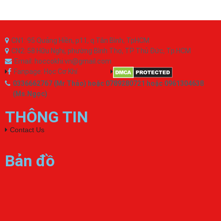
CN1: 95 Quảng Hiền, p11, q.Tân Bình, TpHCM
CN2: 58 Hữu Nghị, phường Bình Thọ, TP Thủ Đức, Tp.HCM
Email: hoccokhi.vn@gmail.com
Fanpage: Học Cơ Khí
0336662767 (Mr.Thảo) hoặc 0789280721 hoặc 0961304638
(Ms.Ngọc)
THÔNG TIN
Contact Us
Bản đồ