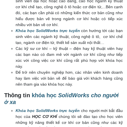
sinh viên đại học hoặc cao đẳng, cao học ngành kỹ thuật
cơ khí chế tạo, công nghệ ô tô hoặc cơ điện tử,...Bên cạnh
đó, các bạn cần phải có những kiến thức cơ bản cũng như
hiểu được bản vẽ trong ngành cơ khí hoặc có tiếp xúc
nhiều với bản vẽ cơ khí.
Khóa học SolidWorks trực tuyến
còn hướng tới các bạn
sinh viên các ngành kỹ thuật, công nghệ ô tô, cơ khí chế
tạo, ngành cơ điện tử, thiết kế sản xuất nội thất…
Các kỹ sư cơ khí – kỹ thuật – điện hay kỹ thuật viên hay
các bạn nào có đam mê với ngành cơ khí cũng như tiếp
xúc với công việc cơ khí cũng rất phù hợp với khóa học
này.
Để trở nên chuyên nghiệp hơn, các nhân viên kinh doanh
hay làm việc với bản vẽ để báo giá với khách hàng cũng
nên tham gia vào khóa học này.
Thông tin
khóa học
SolidWorks cho
n
gười
ở xa
Khóa học SolidWorks trực tuyến
cho người mới bắt đầu
học của
HỌC CƠ KHÍ
chúng tôi sẽ đào tạo cho học viên
những kỹ năng thiết kế cơ khí cơ bản cũng như các kỹ