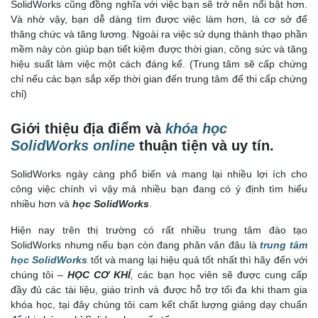
SolidWorks cũng đồng nghĩa với việc bạn sẽ trở nên nổi bật hơn.
Và nhờ vậy, bạn dễ dàng tìm được việc làm hơn, là cơ sở để
thăng chức và tăng lương. Ngoài ra việc sử dụng thành thạo phần
mềm này còn giúp bạn tiết kiệm được thời gian, công sức và tăng
hiệu suất làm việc một cách đáng kể. (Trung tâm sẽ cấp chứng
chỉ nếu các bạn sắp xếp thời gian đến trung tâm để thi cấp chứng
chỉ)
Giới thiệu địa điểm và
khóa học
SolidWorks online
thuận tiện và uy tín.
SolidWorks ngày càng phổ biến và mang lại nhiều lợi ích cho
công việc chính vì vậy mà nhiều bạn đang có ý định tìm hiểu
nhiều hơn và
học SolidWorks
.
Hiện nay trên thị trường có rất nhiều trung tâm đào tạo
SolidWorks nhưng nếu bạn còn đang phân vân đâu là
trung tâm
học SolidWorks
tốt và mang lại hiệu quả tốt nhất thì hãy đến với
chúng tôi –
HỌC CƠ KHÍ
,
các bạn học viên sẽ được cung cấp
đầy đủ các tài liệu, giáo trình và được hỗ trợ tối đa khi tham gia
khóa học, tại đây chúng tôi cam kết chất lượng giảng dạy chuẩn