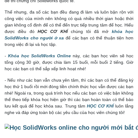
để thi chứng chỉ Solidworks quốc tế.
Thế nhưng, đa số các bạn đều đang đi làm và luôn bận rộn với
công việc của mình nên không có quá nhiều thời gian hoặc thời
gian không cố định để có thể đến trực tiếp trung tâm để học. Hiểu
được điều đó
HỌC CƠ KHÍ
chúng tôi đã mở
khóa
học
SolidWorks cho người ở xa
để các bạn có thể thuận tiện hơn
trong việc đi lại và học tập.
-
Khóa học SolidWorks Online
này, các bạn học viên sẽ học
tổng cộng 30 giờ, được chia làm 15 buổi, mỗi buổi 2 tiếng. Giờ
học các bạn có thể sắp xếp linh hoạt nhé!
-
Nếu như các bạn vẫn chưa yên tâm, thì các bạn có thể đăng ký
học thử 1 buổi rồi mới đóng tiền chính thức học vẫn được các bạn
nhé! Ngoài ra, trong quá trình học nếu các bạn có việc bận không
thể theo tiếp khóa học hiện giờ thì các bạn hoàn toàn có thể bảo
lưu kết quả để học khóa sau. Trung tâm
HỌC CƠ KHÍ
luôn lắng
nghe và đáp ứng toàn bộ các yêu cầu của học viên chúng tôi!