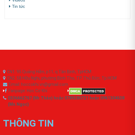
Videos
Tin tức
CN1: 95 Quảng Hiền, p11, q.Tân Bình, TpHCM
CN2: 58 Hữu Nghị, phường Bình Thọ, TP Thủ Đức, Tp.HCM
Email: hoccokhi.vn@gmail.com
Fanpage: Học Cơ Khí
0336662767 (Mr.Thảo) hoặc 0789280721 hoặc 0961304638
(Ms.Ngọc)
THÔNG TIN