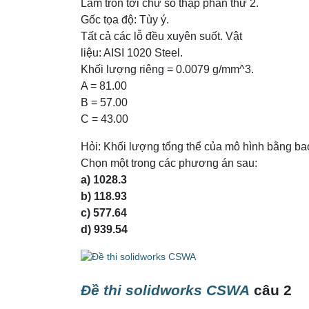
Làm tròn tới chữ số thập phân thứ 2.
Gốc tọa độ: Tùy ý.
Tất cả các lỗ đều xuyên suốt. Vật
liệu: AISI 1020 Steel.
Khối lượng riêng = 0.0079 g/mm^3.
A = 81.00
B = 57.00
C = 43.00
Hỏi
: Khối lượng tổng thể của mô hình bằng b
Chọn một trong các phương án sau:
a) 1028.3
b) 118.93
c) 577.64
d) 939.54
Đề thi solidworks CSWA
câu 2