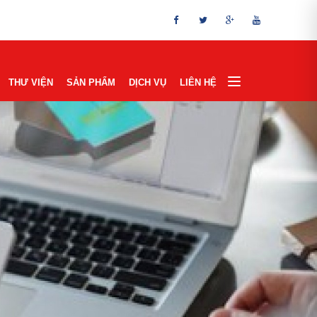
THƯ VIỆN
SẢN PHẨM
DỊCH VỤ
LIÊN HỆ