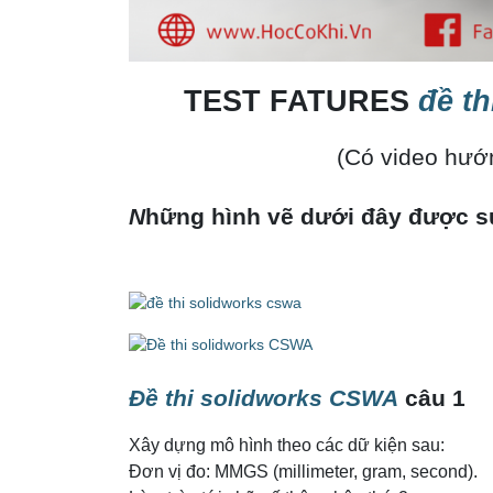
TEST FATURES
đề t
(Có video hướn
N
hững hình vẽ dưới đây được sử 
Đề thi solidworks CSWA
c
âu 1
Xây dựng mô hình theo các dữ kiện sau:
Đơn vị đo: MMGS (millimeter, gram, second).