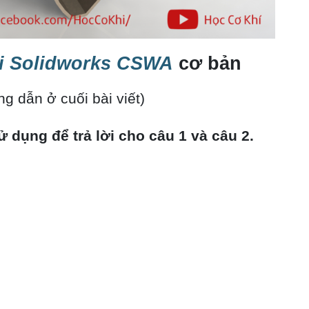
hi Solidworks CSWA
cơ bản
Đề thi solidworks CSWA
g dẫn ở cuối bài viết)
dụng để trả lời cho câu 1 và câu 2.