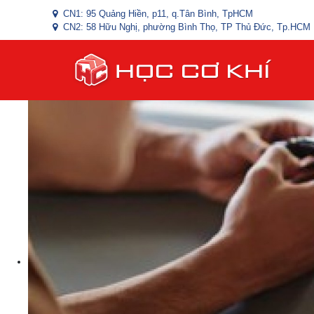
CN1: 95 Quảng Hiền, p11, q.Tân Bình, TpHCM
CN2: 58 Hữu Nghị, phường Bình Thọ, TP Thủ Đức, Tp.HCM