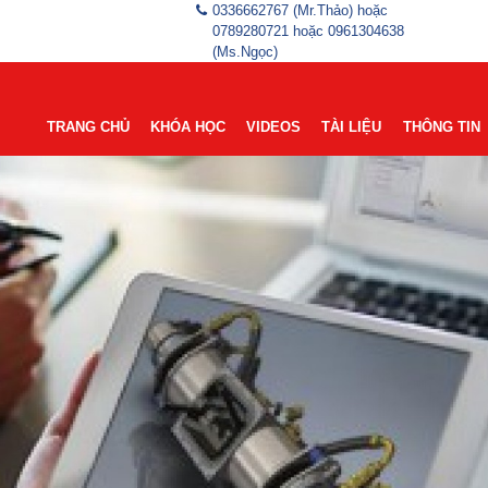
0336662767 (Mr.Thảo) hoặc
0789280721 hoặc 0961304638
(Ms.Ngọc)
TRANG CHỦ
KHÓA HỌC
VIDEOS
TÀI LIỆU
THÔNG TIN